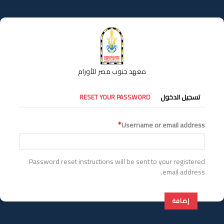
تجاوز
إلى
المحتوى
الرئيسي
معهد جنوب مصر للأورام
التبويبات
تسجيل الدخول
RESET YOUR PASSWORD
الأساسية
Username or email address
Password reset instructions will be sent to your registered
email address.