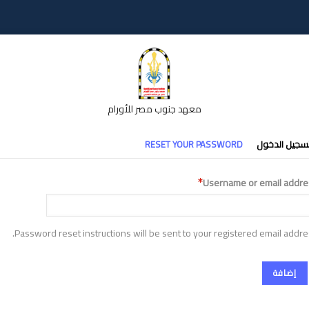
معهد جنوب مصر للأورام
تبويبات
سجيل الدخول
RESET YOUR PASSWORD
أساسية
Username or email addre
Password reset instructions will be sent to your registered email addre