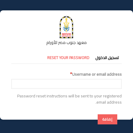
تجاوز
إلى
المحتوى
الرئيسي
معهد جنوب مصر للأورام
التبويبات
تسجيل الدخول
RESET YOUR PASSWORD
الأساسية
Username or email address
Password reset instructions will be sent to your registered
email address.