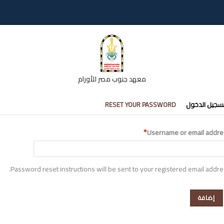
معهد جنوب مصر للأورام
تبويبات
سجيل الدخول
RESET YOUR PASSWORD
أساسية
Username or email addre
Password reset instructions will be sent to your registered email addre