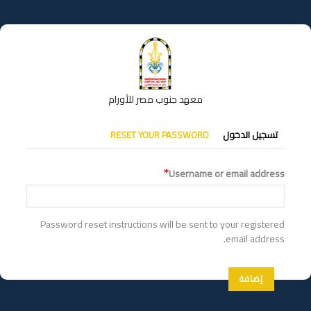
تجاوز
إلى
المحتوى
الرئيسي
معهد جنوب مصر للأورام
التبويبات
تسجيل الدخول
RESET YOUR PASSWORD
الأساسية
Username or email address
Password reset instructions will be sent to your registered
email address.