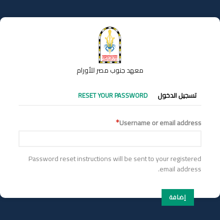
تجاوز
إلى
المحتوى
الرئيسي
معهد جنوب مصر للأورام
التبويبات
تسجيل الدخول
RESET YOUR PASSWORD
الأساسية
Username or email address
Password reset instructions will be sent to your registered
email address.