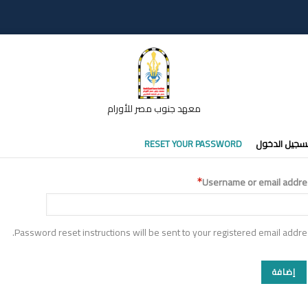
معهد جنوب مصر للأورام
تبويبات
سجيل الدخول
RESET YOUR PASSWORD
أساسية
Username or email addre
Password reset instructions will be sent to your registered email addre