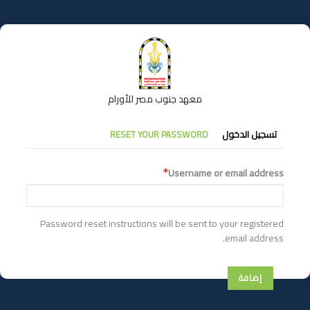
تجاوز
إلى
المحتوى
الرئيسي
معهد جنوب مصر للأورام
التبويبات
تسجيل الدخول
RESET YOUR PASSWORD
الأساسية
Username or email address
Password reset instructions will be sent to your registered
email address.