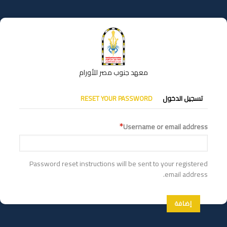
تجاوز
إلى
المحتوى
الرئيسي
معهد جنوب مصر للأورام
التبويبات
تسجيل الدخول
RESET YOUR PASSWORD
الأساسية
Username or email address
Password reset instructions will be sent to your registered
email address.