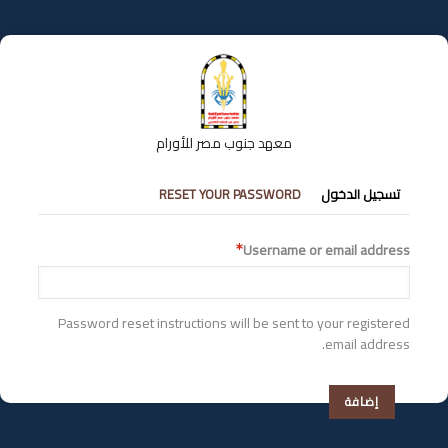
تجاوز
إلى
المحتوى
الرئيسي
معهد جنوب مصر للأورام
التبويبات
تسجيل الدخول
RESET YOUR PASSWORD
الأساسية
Username or email address
Password reset instructions will be sent to your registered
email address.