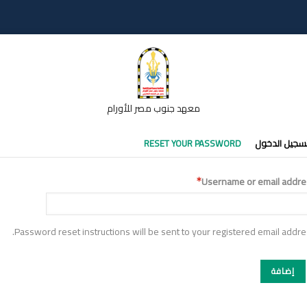
معهد جنوب مصر للأورام
تبويبات
سجيل الدخول
RESET YOUR PASSWORD
أساسية
Username or email addre
Password reset instructions will be sent to your registered email addre