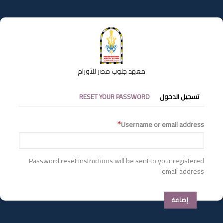
تجاوز
إلى
المحتوى
الرئيسي
معهد جنوب مصر للأورام
التبويبات
تسجيل الدخول
RESET YOUR PASSWORD
الأساسية
Username or email address
Password reset instructions will be sent to your registered
email address.