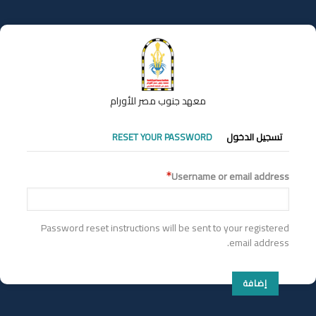
تجاوز
إلى
المحتوى
الرئيسي
معهد جنوب مصر للأورام
التبويبات
تسجيل الدخول
RESET YOUR PASSWORD
الأساسية
Username or email address
Password reset instructions will be sent to your registered
email address.