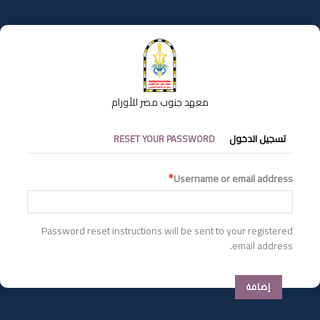
تجاوز
إلى
المحتوى
الرئيسي
معهد جنوب مصر للأورام
التبويبات
تسجيل الدخول
RESET YOUR PASSWORD
الأساسية
Username or email address
Password reset instructions will be sent to your registered
email address.