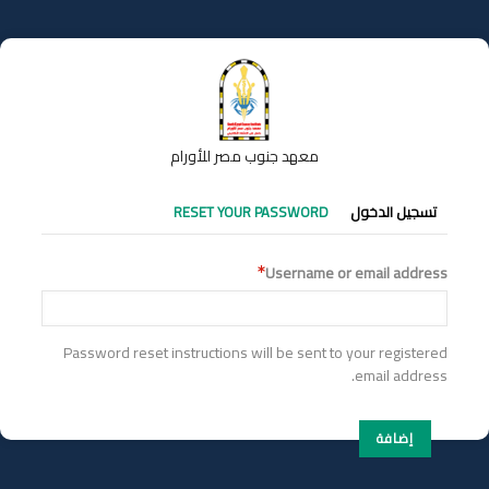
تجاوز
إلى
المحتوى
الرئيسي
معهد جنوب مصر للأورام
التبويبات
تسجيل الدخول
RESET YOUR PASSWORD
الأساسية
Username or email address
Password reset instructions will be sent to your registered
email address.