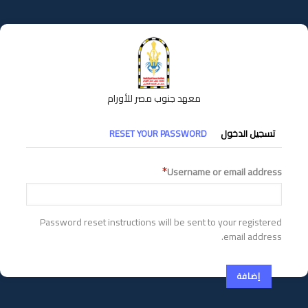
تجاوز
إلى
المحتوى
الرئيسي
معهد جنوب مصر للأورام
التبويبات
تسجيل الدخول
RESET YOUR PASSWORD
الأساسية
Username or email address
Password reset instructions will be sent to your registered
email address.