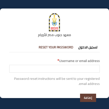
تجاوز
إلى
المحتوى
الرئيسي
معهد جنوب مصر للأورام
التبويبات
تسجيل الدخول
RESET YOUR PASSWORD
الأساسية
Username or email address
Password reset instructions will be sent to your registered
email address.