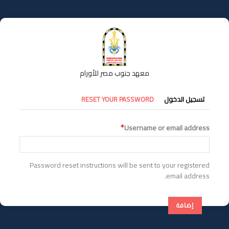
تجاوز
إلى
المحتوى
الرئيسي
معهد جنوب مصر للأورام
التبويبات
تسجيل الدخول
RESET YOUR PASSWORD
الأساسية
Username or email address
Password reset instructions will be sent to your registered
email address.