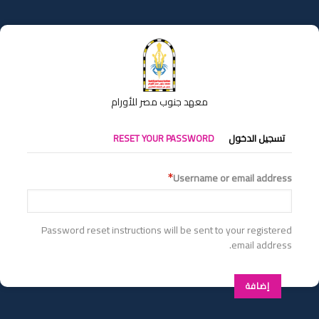
تجاوز
إلى
المحتوى
الرئيسي
معهد جنوب مصر للأورام
التبويبات
تسجيل الدخول
RESET YOUR PASSWORD
الأساسية
Username or email address
Password reset instructions will be sent to your registered
email address.