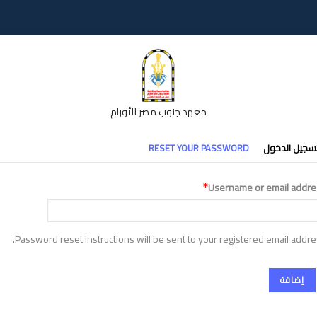
معهد جنوب مصر للأورام
تبويبات
سجيل الدخول
RESET YOUR PASSWORD
أساسية
Username or email addre
Password reset instructions will be sent to your registered email addre