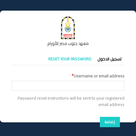
تجاوز
إلى
المحتوى
الرئيسي
معهد جنوب مصر للأورام
التبويبات
تسجيل الدخول
RESET YOUR PASSWORD
الأساسية
Username or email address
Password reset instructions will be sent to your registered
email address.