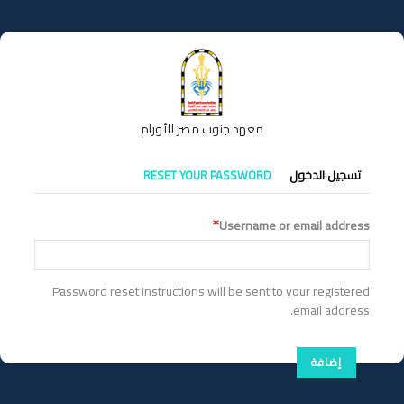
تجاوز
إلى
المحتوى
الرئيسي
معهد جنوب مصر للأورام
التبويبات
تسجيل الدخول
RESET YOUR PASSWORD
الأساسية
Username or email address
Password reset instructions will be sent to your registered
email address.