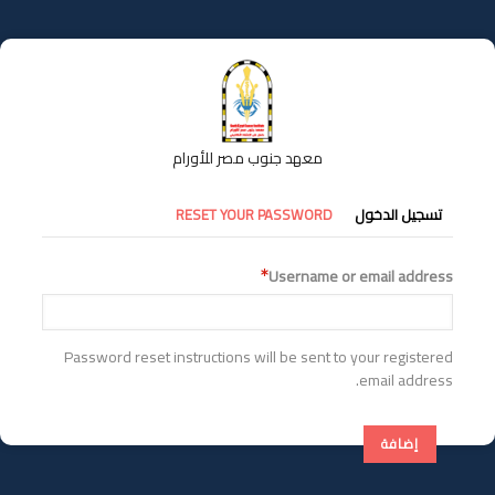
تجاوز
إلى
المحتوى
الرئيسي
معهد جنوب مصر للأورام
التبويبات
تسجيل الدخول
RESET YOUR PASSWORD
الأساسية
Username or email address
Password reset instructions will be sent to your registered
email address.