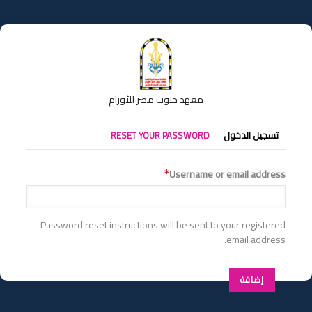
تجاوز
إلى
المحتوى
الرئيسي
معهد جنوب مصر للأورام
التبويبات
تسجيل الدخول
RESET YOUR PASSWORD
الأساسية
Username or email address
Password reset instructions will be sent to your registered
email address.