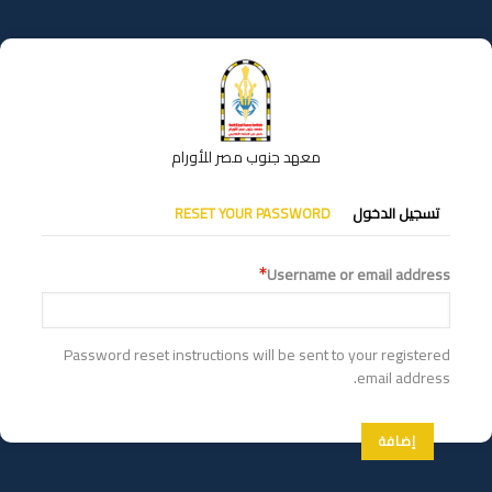
تجاوز
إلى
المحتوى
الرئيسي
معهد جنوب مصر للأورام
التبويبات
تسجيل الدخول
RESET YOUR PASSWORD
الأساسية
Username or email address
Password reset instructions will be sent to your registered
email address.