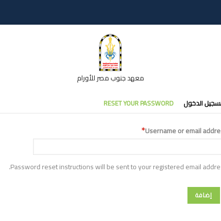
معهد جنوب مصر للأورام
تبويبات
سجيل الدخول
RESET YOUR PASSWORD
أساسية
Username or email addre
Password reset instructions will be sent to your registered email addre