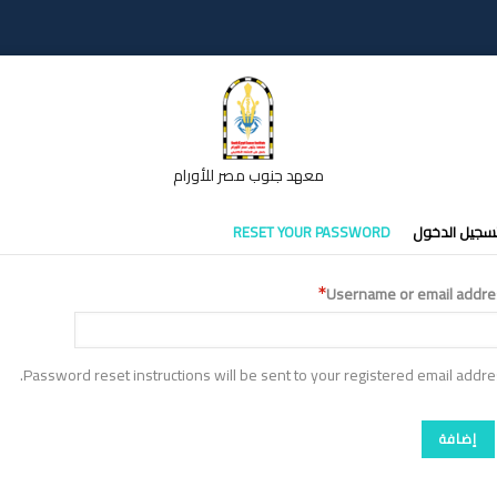
معهد جنوب مصر للأورام
تبويبات
سجيل الدخول
RESET YOUR PASSWORD
أساسية
Username or email addre
Password reset instructions will be sent to your registered email addre