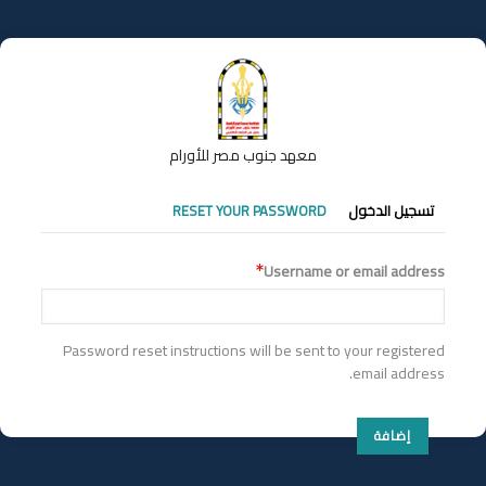
تجاوز
إلى
المحتوى
الرئيسي
معهد جنوب مصر للأورام
التبويبات
تسجيل الدخول
RESET YOUR PASSWORD
الأساسية
Username or email address
Password reset instructions will be sent to your registered
email address.