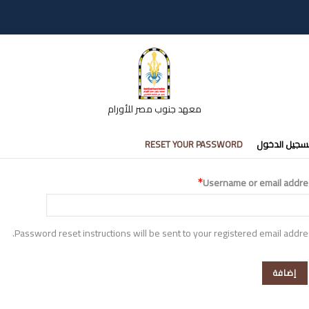
معهد جنوب مصر للأورام
تبويبات
سجيل الدخول
RESET YOUR PASSWORD
أساسية
Username or email addre
Password reset instructions will be sent to your registered email addre