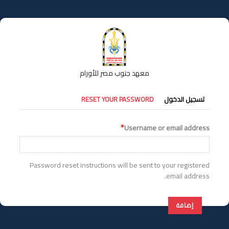
تجاوز
إلى
المحتوى
الرئيسي
معهد جنوب مصر للأورام
التبويبات
تسجيل الدخول
RESET YOUR PASSWORD
الأساسية
Username or email address
Password reset instructions will be sent to your registered
email address.