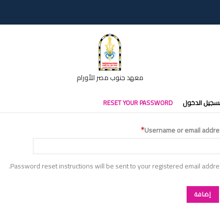
معهد جنوب مصر للأورام
تبويبات
سجيل الدخول
RESET YOUR PASSWORD
أساسية
Username or email addre
Password reset instructions will be sent to your registered email addre