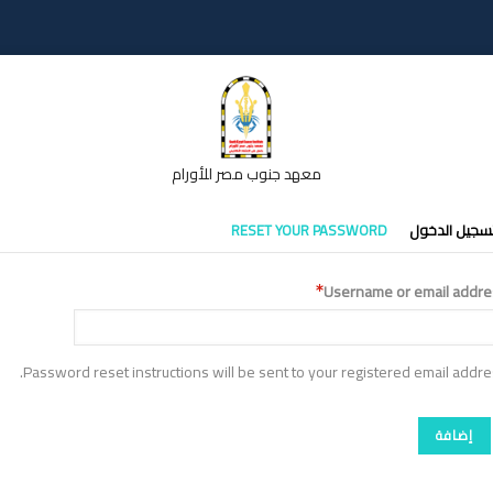
معهد جنوب مصر للأورام
تبويبات
سجيل الدخول
RESET YOUR PASSWORD
أساسية
Username or email addre
Password reset instructions will be sent to your registered email addre