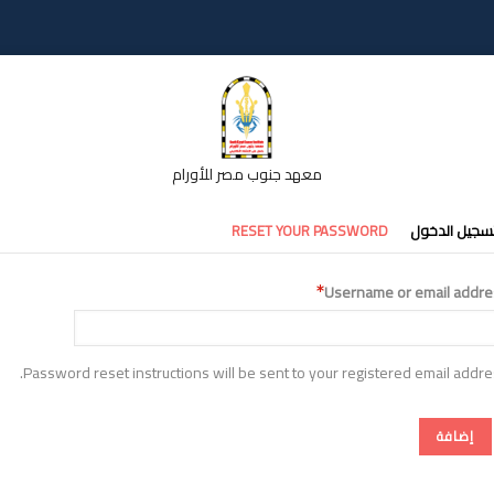
معهد جنوب مصر للأورام
تبويبات
سجيل الدخول
RESET YOUR PASSWORD
أساسية
Username or email addre
Password reset instructions will be sent to your registered email addre