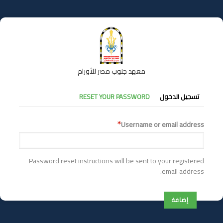
تجاوز
إلى
المحتوى
الرئيسي
معهد جنوب مصر للأورام
التبويبات
تسجيل الدخول
RESET YOUR PASSWORD
الأساسية
Username or email address
Password reset instructions will be sent to your registered
email address.