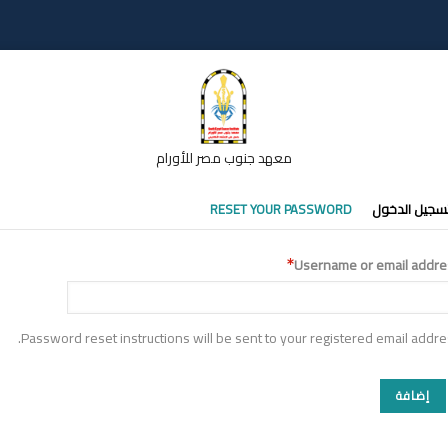
معهد جنوب مصر للأورام
تبويبات
سجيل الدخول
RESET YOUR PASSWORD
أساسية
Username or email addre
Password reset instructions will be sent to your registered email addre