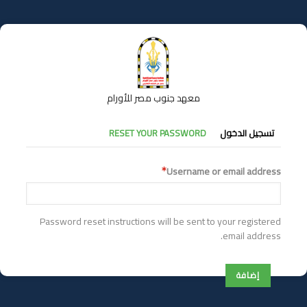
تجاوز
إلى
المحتوى
الرئيسي
معهد جنوب مصر للأورام
التبويبات
تسجيل الدخول
RESET YOUR PASSWORD
الأساسية
Username or email address
Password reset instructions will be sent to your registered
email address.