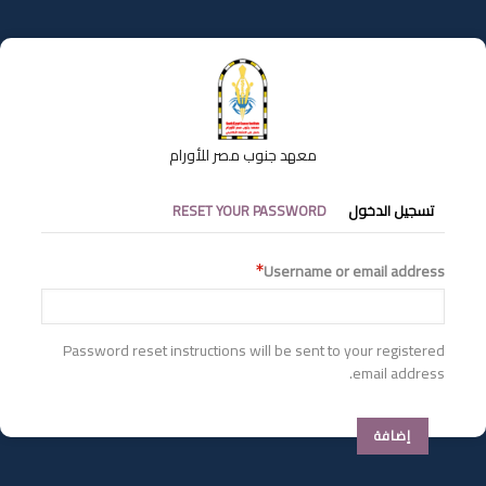
تجاوز
إلى
المحتوى
الرئيسي
معهد جنوب مصر للأورام
التبويبات
تسجيل الدخول
RESET YOUR PASSWORD
الأساسية
Username or email address
Password reset instructions will be sent to your registered
email address.