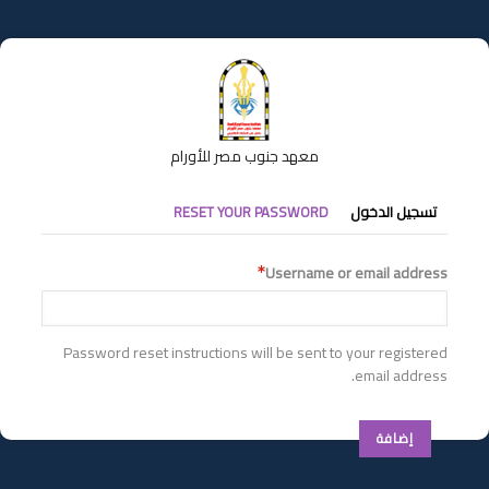
تجاوز
إلى
المحتوى
الرئيسي
معهد جنوب مصر للأورام
التبويبات
تسجيل الدخول
RESET YOUR PASSWORD
الأساسية
Username or email address
Password reset instructions will be sent to your registered
email address.