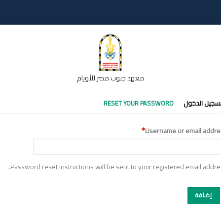
معهد جنوب مصر للأورام
تبويبات
سجيل الدخول
RESET YOUR PASSWORD
أساسية
Username or email addre
Password reset instructions will be sent to your registered email addre