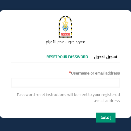
تجاوز
إلى
المحتوى
الرئيسي
معهد جنوب مصر للأورام
التبويبات
تسجيل الدخول
RESET YOUR PASSWORD
الأساسية
Username or email address
Password reset instructions will be sent to your registered
email address.