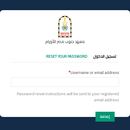
تجاوز
إلى
المحتوى
الرئيسي
معهد جنوب مصر للأورام
التبويبات
تسجيل الدخول
RESET YOUR PASSWORD
الأساسية
Username or email address
Password reset instructions will be sent to your registered
email address.