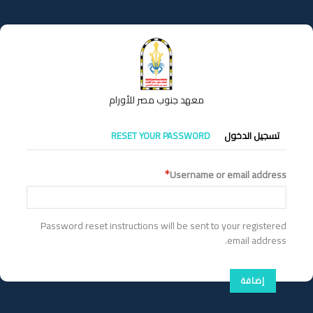
تجاوز
إلى
المحتوى
الرئيسي
معهد جنوب مصر للأورام
التبويبات
تسجيل الدخول
RESET YOUR PASSWORD
الأساسية
Username or email address
Password reset instructions will be sent to your registered
email address.