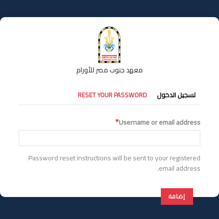
تجاوز
إلى
المحتوى
الرئيسي
معهد جنوب مصر للأورام
التبويبات
تسجيل الدخول
RESET YOUR PASSWORD
الأساسية
Username or email address
Password reset instructions will be sent to your registered
email address.