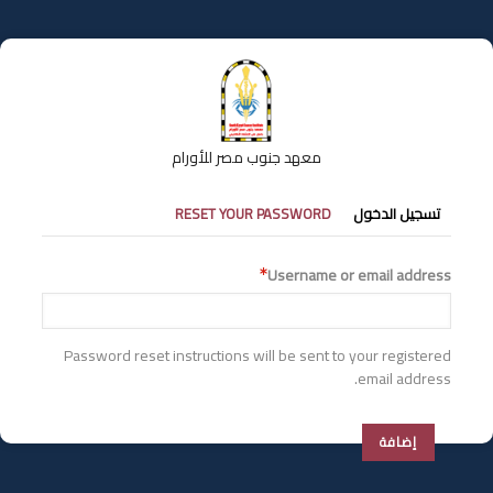
تجاوز
إلى
المحتوى
الرئيسي
معهد جنوب مصر للأورام
التبويبات
تسجيل الدخول
RESET YOUR PASSWORD
الأساسية
Username or email address
Password reset instructions will be sent to your registered
email address.