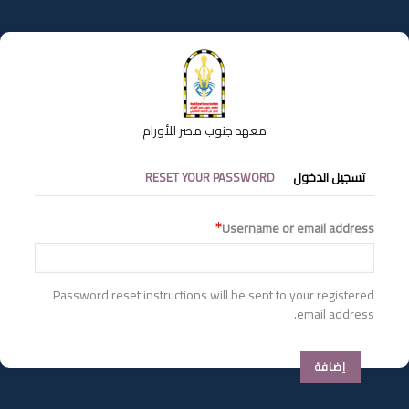
تجاوز
إلى
المحتوى
الرئيسي
معهد جنوب مصر للأورام
التبويبات
تسجيل الدخول
RESET YOUR PASSWORD
الأساسية
Username or email address
Password reset instructions will be sent to your registered
email address.