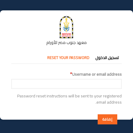
تجاوز
إلى
المحتوى
الرئيسي
معهد جنوب مصر للأورام
التبويبات
تسجيل الدخول
RESET YOUR PASSWORD
الأساسية
Username or email address
Password reset instructions will be sent to your registered
email address.