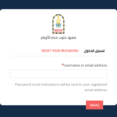
تجاوز
إلى
المحتوى
الرئيسي
معهد جنوب مصر للأورام
التبويبات
تسجيل الدخول
RESET YOUR PASSWORD
الأساسية
Username or email address
Password reset instructions will be sent to your registered
email address.