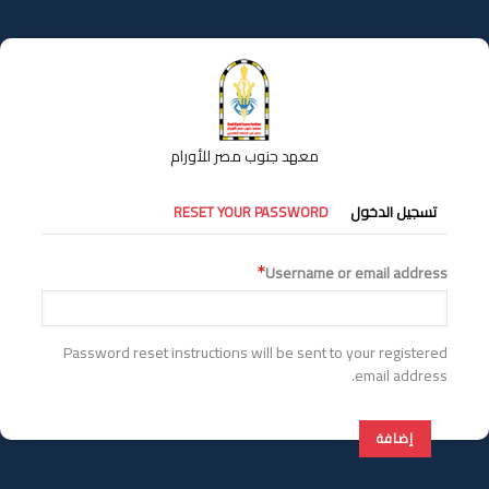
تجاوز
إلى
المحتوى
الرئيسي
معهد جنوب مصر للأورام
التبويبات
تسجيل الدخول
RESET YOUR PASSWORD
الأساسية
Username or email address
Password reset instructions will be sent to your registered
email address.