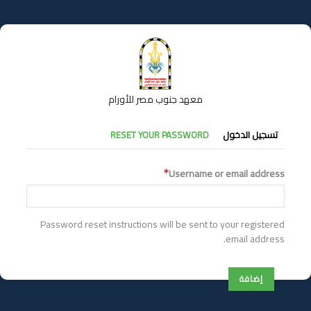
تجاوز
إلى
المحتوى
الرئيسي
معهد جنوب مصر للأورام
التبويبات
تسجيل الدخول
RESET YOUR PASSWORD
الأساسية
Username or email address
Password reset instructions will be sent to your registered
email address.