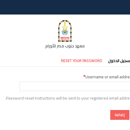
معهد جنوب مصر للأورام
تبويبات
سجيل الدخول
RESET YOUR PASSWORD
أساسية
Username or email addre
Password reset instructions will be sent to your registered email addre